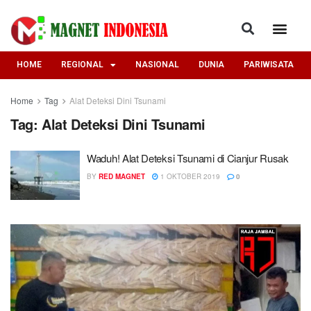
HOME
REGIONAL
NASIONAL
DUNIA
PARIWISATA
Home
Tag
Alat Deteksi Dini Tsunami
Tag:
Alat Deteksi Dini Tsunami
Waduh! Alat Deteksi Tsunami di Cianjur Rusak
BY
RED MAGNET
1 OKTOBER 2019
0