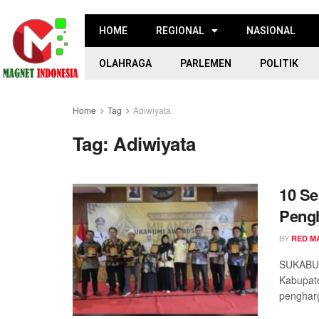
HOME
REGIONAL
NASIONAL
OLAHRAGA
PARLEMEN
POLITIK
Home
Tag
Adiwiyata
Tag:
Adiwiyata
10 Se
Pengh
BY
RED M
SUKABUM
Kabupat
pengharg