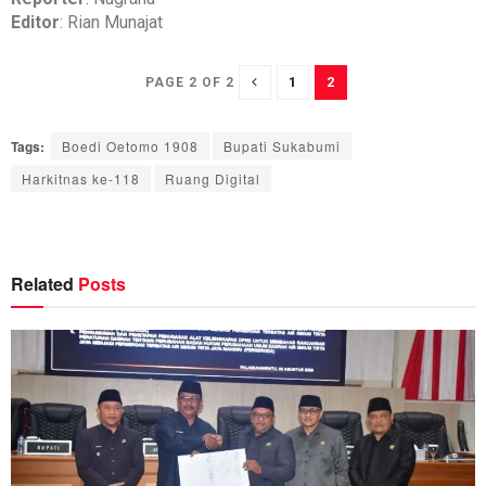
Editor
: Rian Munajat
1
2
PAGE 2 OF 2
Tags:
Boedi Oetomo 1908
Bupati Sukabumi
Harkitnas ke-118
Ruang Digital
Related
Posts