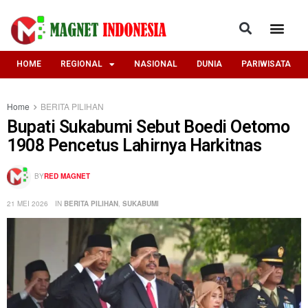
HOME
REGIONAL
NASIONAL
DUNIA
PARIWISATA
Home
BERITA PILIHAN
‎Bupati Sukabumi Sebut Boedi Oetomo
1908 Pencetus Lahirnya Harkitnas ‎
BY
RED MAGNET
21 MEI 2026
IN
BERITA PILIHAN
,
SUKABUMI