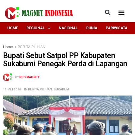
HOME
REGIONAL
NASIONAL
DUNIA
PARIWISATA
Home
BERITA PILIHAN
Bupati Sebut Satpol PP Kabupaten
Sukabumi Penegak Perda di Lapangan ‎
BY
RED MAGNET
12 MEI 2026
IN
BERITA PILIHAN
,
SUKABUMI