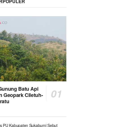
ERPOPULER
Gunung Batu Api
n Geopark Ciletuh-
ratu
s PU Kabupaten Sukabumi Sebut