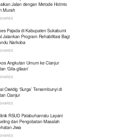
aikan Jalan dengan Metode Hotmix
h Murah
SHARES
es Pajada di Kabupaten Sukabumi
l Jalankan Program Rehabilitasi Bagi
andu Narkoba
SHARES
kos Angkutan Umum ke Cianjur
tan ‘Gila-gilaan’
SHARES
ai Ciwidig ‘Surga’ Tersembunyi di
tan Cianjur
SHARES
klinik RSUD Palabuhanratu Layani
eling dan Pengobatan Masalah
hatan Jiwa
SHARES