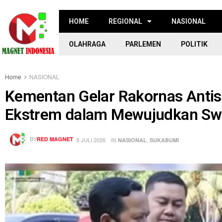
HOME
REGIONAL
NASIONAL
OLAHRAGA
PARLEMEN
POLITIK
Home
NASIONAL
Kementan Gelar Rakornas Antis
Ekstrem dalam Mewujudkan S
BY
RED MAGNET
8 JULI 2026
IN
,
NASIONAL
SUKABUMI