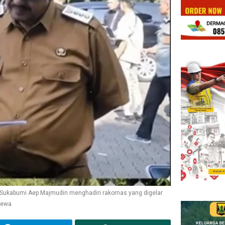
 Sukabumi Aep Majmudin menghadiri rakornas yang digelar
mewa