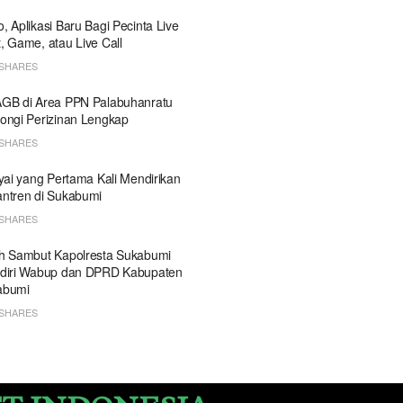
, Aplikasi Baru Bagi Pecinta Live
, Game, atau Live Call
SHARES
GB di Area PPN Palabuhanratu
ongi Perizinan Lengkap
SHARES
Kyai yang Pertama Kali Mendirikan
ntren di Sukabumi
SHARES
h Sambut Kapolresta Sukabumi
diri Wabup dan DPRD Kabupaten
abumi
SHARES