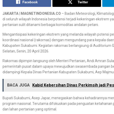
Facebook
Twitter
JAKARTA
|
MAGNETINDONESIA.CO
– Badan Meteorologi, Klimatolog
di seluruh wilayah Indonesia berpotensi terjadi kekeringan ekstrem y
pertanian sulit ditanami berbagai komoditas andalan petani.
Mengantisipasi kekeringan ekstrem yang melanda wilayah potensi pe
koordinasi nasional (rakornas) dengan mengundang para kepala daerah 
Kabupaten Sukabumi. Kegiatan rakornas berlangsung di Auditorium G
Selatan, Senin, 20 April 2026.
Rakornas dipimpin langsung oleh Menteri Pertanian, Andi Amran Sul
pemerintah pusat dalam upaya mewujudkan swasembada pangan berk
didampingi Kepala Dinas Pertanian Kabupaten Sukabumi, Aep Majmudi
BACA JUGA
Kabid Kebersihan Dinas Perkimsih jadi Pes
Bupati Sukabumi, Asep Japar, menegaskan bahwa kehadirannya m
program nasional. Terutama difokuskan pada penguatan ketahanan p
dan lahan pertanian yang optimal.