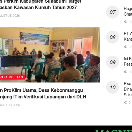
s Perkim Kabupaten Sukabumi Target
taskan Kawasan Kumuh Tahun 2027
Hago
Chat
GUSTUS 2026
0 
PT A
Kant
0 
Ini 
Pesa
0 
RITA PILIHAN
Pisa
Diha
on ProKlim Utama, Desa Kebonmanggu
Suk
njungi Tim Verifikasi Lapangan dari DLH
0 
GUSTUS 2026