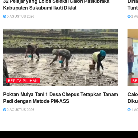
32 Pelajar yang Lolos Seleksi Calon Paskibraka
Dina
Kabupaten Sukabumi Ikuti Diklat
Tun
5 AGUSTUS 2026
2 A
BERITA PILIHAN
BE
Poktan Mulya Tani 1 Desa Citepus Terapkan Tanam
Cal
Padi dengan Metode PM-ASS
Diku
2 AGUSTUS 2026
1 A