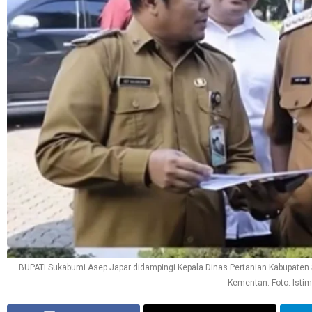
BUPATI Sukabumi Asep Japar didampingi Kepala Dinas Pertanian Kabupaten
Kementan. Foto: Isti