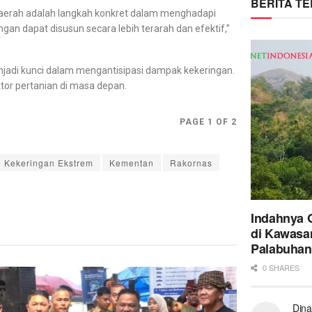
BERITA T
 daerah adalah langkah konkret dalam menghadapi
gan dapat disusun secara lebih terarah dan efektif,”
menjadi kunci dalam mengantisipasi dampak kekeringan.
tor pertanian di masa depan.
PAGE 1 OF 2
Kekeringan Ekstrem
Kementan
Rakornas
Indahnya 
di Kawasa
Palabuhan
0 SHARES
Dina