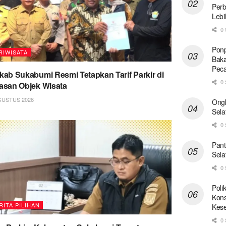
Perb
Lebi
0 
Ponp
RIWISATA
Baka
Pec
ab Sukabumi Resmi Tetapkan Tarif Parkir di
0 
san Objek Wisata
GUSTUS 2026
Ong
Sela
0 
Pant
Sela
0 
Poli
Kons
RITA PILIHAN
Kese
0 