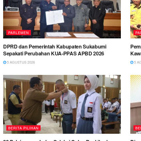
PARLEMEN
PA
DPRD dan Pemerintah Kabupaten Sukabumi
Pemk
Sepakati Perubahan KUA-PPAS APBD 2026
Kawa
5 AGUSTUS 2026
5 A
BERITA PILIHAN
BE