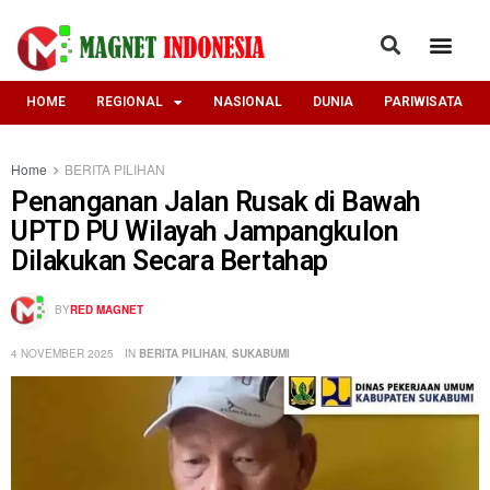
HOME
REGIONAL
NASIONAL
DUNIA
PARIWISATA
Home
BERITA PILIHAN
Penanganan Jalan Rusak di Bawah
UPTD PU Wilayah Jampangkulon
Dilakukan Secara Bertahap
BY
RED MAGNET
4 NOVEMBER 2025
IN
BERITA PILIHAN
,
SUKABUMI