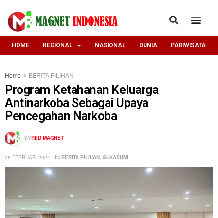
HOME
REGIONAL
NASIONAL
DUNIA
PARIWISATA
Home
BERITA PILIHAN
Program Ketahanan Keluarga
Antinarkoba Sebagai Upaya
Pencegahan Narkoba
BY
RED MAGNET
28 FEBRUARI 2024
IN
BERITA PILIHAN
,
SUKABUMI