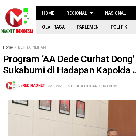
HOME
REGIONAL
NASIONAL
OLAHRAGA
PARLEMEN
POLITIK
Home
BERITA PILIHAN
Program ‘AA Dede Curhat Dong’ 
Sukabumi di Hadapan Kapolda 
BY
RED MAGNET
3 MEI 2023
IN
,
BERITA PILIHAN
SUKABUMI