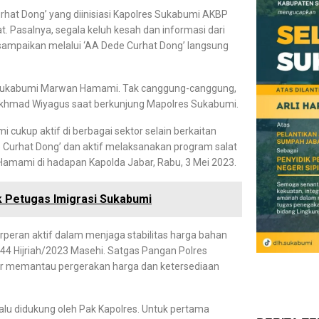
rhat Dong’ yang diinisiasi Kapolres Sukabumi AKBP
. Pasalnya, segala keluh kesah dan informasi dari
sampaikan melalui ‘AA Dede Curhat Dong’ langsung
ti Sukabumi Marwan Hamami. Tak canggung-canggung,
Akhmad Wiyagus saat berkunjung Mapolres Sukabumi.
 cukup aktif di berbagai sektor selain berkaitan
Curhat Dong’ dan aktif melaksanakan program salat
Hamami di hadapan Kapolda Jabar, Rabu, 3 Mei 2023.
k Petugas Imigrasi Sukabumi
peran aktif dalam menjaga stabilitas harga bahan
444 Hijriah/2023 Masehi. Satgas Pangan Polres
r memantau pergerakan harga dan ketersediaan
u didukung oleh Pak Kapolres. Untuk pertama