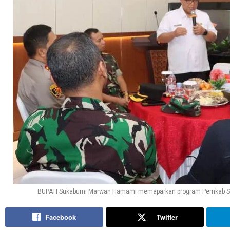
BUPATI Sukabumi Marwan Hamami memaparkan program Pemkab Suka
Facebook
Twitter