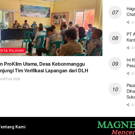
Hago
Chat
0 
PT A
Kant
0 
RITA PILIHAN
Ini 
on ProKlim Utama, Desa Kebonmanggu
Pesa
njungi Tim Verifikasi Lapangan dari DLH
0 
GUSTUS 2026
Pisa
Diha
Suk
0 
MAGNE
Tentang Kami
Mence