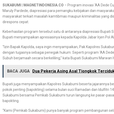
SUKABUMI
|
MAGNETINDONESIA.CO
– Program inovasi ‘AA Dede Cu
Maruly Pardede, diapresiasi para pemangku kebijakan dan masyarakat
masyarakat terkait masalah kamtibmas maupun kriminalitas yang di
direspons cepat.
Keberhasilan program tersebut satu di antaranya diapresiasi Bupa
Bupati menyampaikan apresiasinya kepada Kapolda Jabar Irjen Pol 
“Izin Bapak Kapolda, saya ingin menyampaikan, Pak Kapolres Sukabumi
dengan tugasnya sebagai penegak hukum. Seperti program ‘AA Dede 
Subuh berjamaah secara berkeliling,” kata Bupati Sukabumi Marwan 
BACA JUGA
Dua Pekerja Asing Asal Tiongkok Tercidu
Bupati juga menyampaikan Kapolres Sukabumi beserta jajarannya ber
pokok penting (bapokting) selama bulan suci Ramadan dan Idulfitri 1
Sukabumi bersama Pemkab Sukabumi turun langsung ke pasar-pasa
bapokting.
“Kami (Pemkab Sukabumi) punya banyak program pembangunan selal