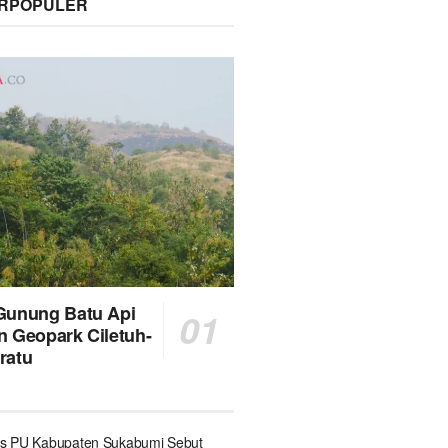
ERPOPULER
Gunung Batu Api
n Geopark Ciletuh-
ratu
s PU Kabupaten Sukabumi Sebut