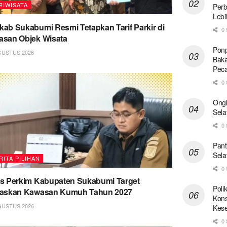
RIWISATA
Perb
Lebi
ab Sukabumi Resmi Tetapkan Tarif Parkir di
0 
san Objek Wisata
Ponp
GUSTUS 2026
Baka
Pec
0 
Ong
Sela
0 
Pant
Sela
RITA PILIHAN
0 
s Perkim Kabupaten Sukabumi Target
Poli
taskan Kawasan Kumuh Tahun 2027
Kons
GUSTUS 2026
Kese
0 