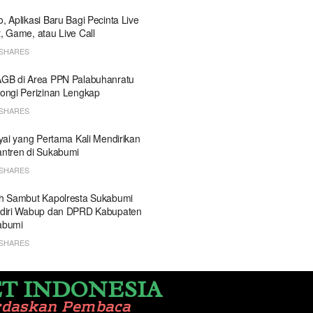
, Aplikasi Baru Bagi Pecinta Live
, Game, atau Live Call
SHARES
GB di Area PPN Palabuhanratu
ongi Perizinan Lengkap
SHARES
Kyai yang Pertama Kali Mendirikan
ntren di Sukabumi
SHARES
h Sambut Kapolresta Sukabumi
diri Wabup dan DPRD Kabupaten
abumi
SHARES
T INDONESIA
rdaskan Pembaca