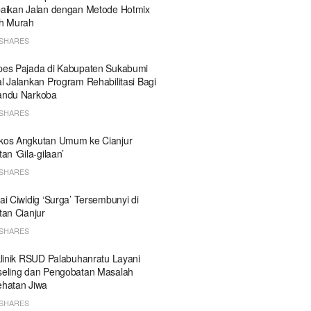
aikan Jalan dengan Metode Hotmix
h Murah
SHARES
es Pajada di Kabupaten Sukabumi
l Jalankan Program Rehabilitasi Bagi
andu Narkoba
SHARES
kos Angkutan Umum ke Cianjur
tan ‘Gila-gilaan’
SHARES
ai Ciwidig ‘Surga’ Tersembunyi di
tan Cianjur
SHARES
klinik RSUD Palabuhanratu Layani
eling dan Pengobatan Masalah
hatan Jiwa
SHARES