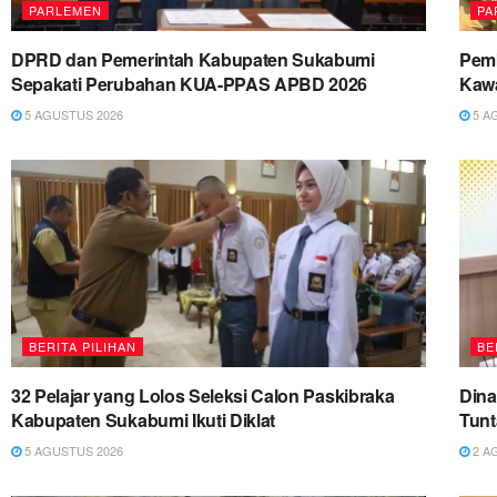
PARLEMEN
PA
DPRD dan Pemerintah Kabupaten Sukabumi
Pemk
Sepakati Perubahan KUA-PPAS APBD 2026
Kawa
5 AGUSTUS 2026
5 A
BERITA PILIHAN
BE
32 Pelajar yang Lolos Seleksi Calon Paskibraka
Dina
Kabupaten Sukabumi Ikuti Diklat
Tun
5 AGUSTUS 2026
2 A