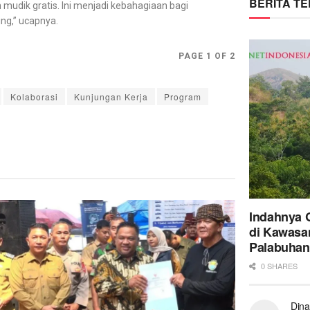
BERITA T
udik gratis. Ini menjadi kebahagiaan bagi
g,” ucapnya.
PAGE 1 OF 2
Kolaborasi
Kunjungan Kerja
Program
Indahnya 
di Kawasa
Palabuhan
0 SHARES
Dina