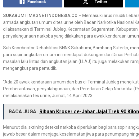
Facebook
Twitter
SUKABUMI
|
MAGNETINDONESIA.CO
– Memasuki arus mudik Lebaran 
armada angkutan umum dites urine oleh Badan Narkotika Nasional K
dilaksanakan di Terminal Jubleg, Kecamatan Sagaranten, Kabupaten
penyalahgunaan narkoba yang dilakukan para awak kendaraan umu
Sub Koordinator Rehabilitasi BNNK Sukabumi, Bambang Sutedjo, meng
para sopir angkutan umum ini mendapat dukungan dari Dinas Perhu
masalah lalu lintas dan angkutan jalan (LLAJ) itu juga melakukan 
mengangkut para pemudik.
“Ada 20 awak kendaraan umum dan bus di Terminal Jubleg mengikuti 
Pemberantasan, penyalahgunaan, dan Peredaran Gelap Narkotika (P4G
melaksanakan tes urine, Jumat, 14 April 2023.
BACA JUGA
Ribuan Kroser se-Jabar Jajal Trek 90 Kilo
Menurut dia, skrining deteksi narkoba diperlukan bagi para sopir 
jawab besar dalam menjaga keselamatan jiwa para penumpang hingg