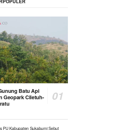
ERPOPULER
Gunung Batu Api
n Geopark Ciletuh-
ratu
s PU Kabupaten Sukabumi Sebut