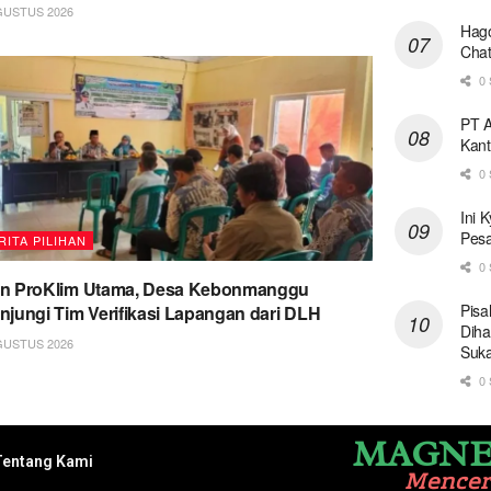
GUSTUS 2026
Hago
Chat
0 
PT A
Kant
0 
Ini 
Pesa
RITA PILIHAN
0 
on ProKlim Utama, Desa Kebonmanggu
Pisa
njungi Tim Verifikasi Lapangan dari DLH
Diha
GUSTUS 2026
Suk
0 
MAGNE
Tentang Kami
Mence