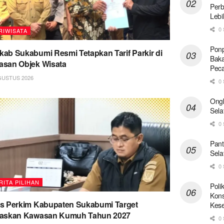
Perb
Lebi
0 
RIWISATA
Ponp
ab Sukabumi Resmi Tetapkan Tarif Parkir di
Baka
san Objek Wisata
Pec
GUSTUS 2026
0 
Ong
Sela
0 
Pant
Sela
0 
RITA PILIHAN
Poli
Kons
s Perkim Kabupaten Sukabumi Target
Kese
taskan Kawasan Kumuh Tahun 2027
0 