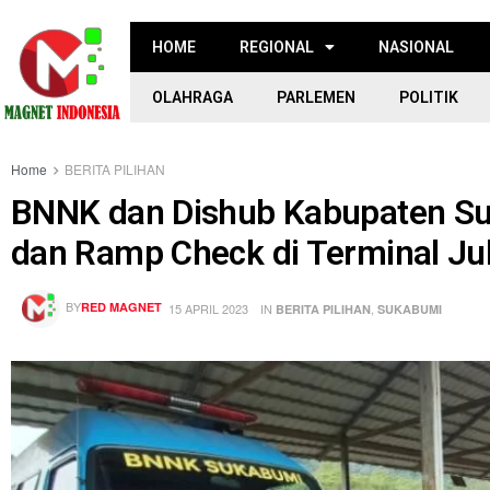
HOME
REGIONAL
NASIONAL
OLAHRAGA
PARLEMEN
POLITIK
Home
BERITA PILIHAN
BNNK dan Dishub Kabupaten Su
dan Ramp Check di Terminal Ju
BY
RED MAGNET
15 APRIL 2023
IN
,
BERITA PILIHAN
SUKABUMI