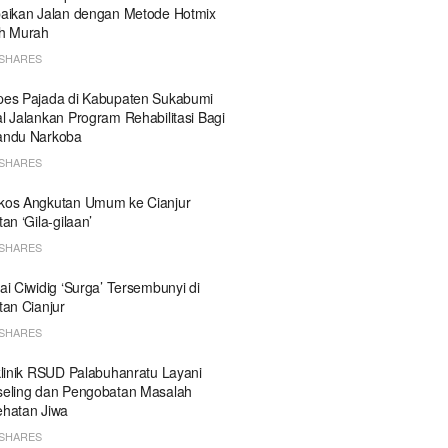
aikan Jalan dengan Metode Hotmix
h Murah
SHARES
es Pajada di Kabupaten Sukabumi
l Jalankan Program Rehabilitasi Bagi
andu Narkoba
SHARES
kos Angkutan Umum ke Cianjur
tan ‘Gila-gilaan’
SHARES
ai Ciwidig ‘Surga’ Tersembunyi di
tan Cianjur
SHARES
klinik RSUD Palabuhanratu Layani
eling dan Pengobatan Masalah
hatan Jiwa
SHARES