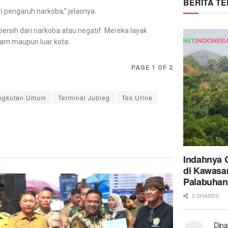
BERITA T
 pengaruh narkoba,” jelasnya.
bersih dari narkoba atau negatif. Mereka layak
m maupun luar kota.
PAGE 1 OF 2
Angkutan Umum
Terminal Jubleg
Tes Urine
Indahnya 
di Kawasa
Palabuhan
0 SHARES
Dina