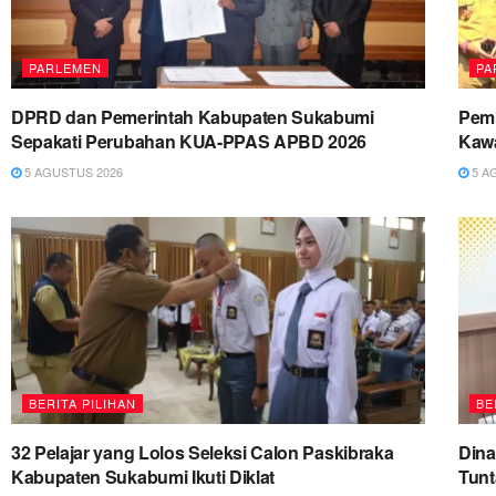
PARLEMEN
PA
DPRD dan Pemerintah Kabupaten Sukabumi
Pemk
Sepakati Perubahan KUA-PPAS APBD 2026
Kawa
5 AGUSTUS 2026
5 A
BERITA PILIHAN
BE
32 Pelajar yang Lolos Seleksi Calon Paskibraka
Dina
Kabupaten Sukabumi Ikuti Diklat
Tun