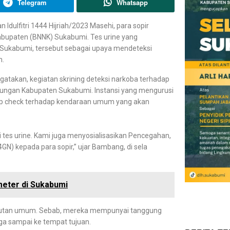
Telegram
Whatsapp
Idulfitri 1444 Hijriah/2023 Masehi, para sopir
abupaten (BNNK) Sukabumi. Tes urine yang
 Sukabumi, tersebut sebagai upaya mendeteksi
m.
atakan, kegiatan skrining deteksi narkoba terhadap
bungan Kabupaten Sukabumi. Instansi yang mengurusi
ramp check terhadap kendaraan umum yang akan
tes urine. Kami juga menyosialisasikan Pencegahan,
N) kepada para sopir,” ujar Bambang, di sela
meter di Sukabumi
angkutan umum. Sebab, mereka mempunyai tanggung
a sampai ke tempat tujuan.