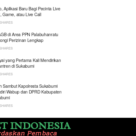
, Aplikasi Baru Bagi Pecinta Live
, Game, atau Live Call
SHARES
GB di Area PPN Palabuhanratu
ongi Perizinan Lengkap
SHARES
Kyai yang Pertama Kali Mendirikan
ntren di Sukabumi
SHARES
h Sambut Kapolresta Sukabumi
diri Wabup dan DPRD Kabupaten
abumi
SHARES
T INDONESIA
rdaskan Pembaca