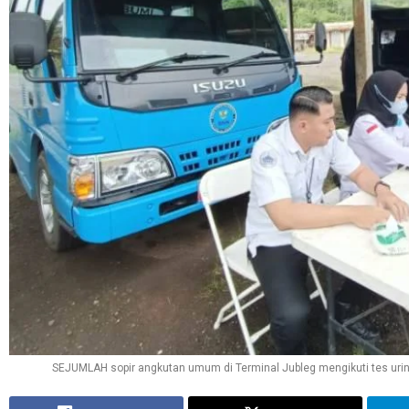
SEJUMLAH sopir angkutan umum di Terminal Jubleg mengikuti tes uri