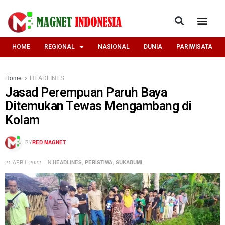
HOME
REGIONAL
NASIONAL
DUNIA
PARIWISATA
Home
HEADLINES
Jasad Perempuan Paruh Baya
Ditemukan Tewas Mengambang di
Kolam
BY
RED MAGNET
21 APRIL 2022
IN
HEADLINES
,
PERISTIWA
,
SUKABUMI