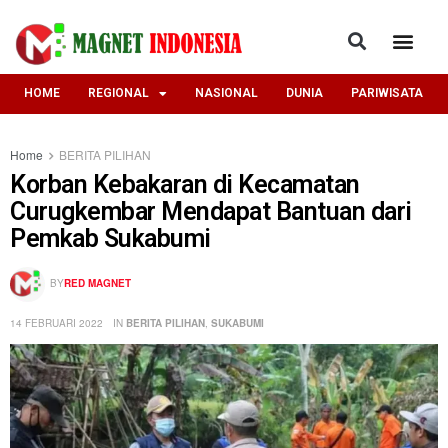
HOME
REGIONAL
NASIONAL
DUNIA
PARIWISATA
Home
BERITA PILIHAN
Korban Kebakaran di Kecamatan
Curugkembar Mendapat Bantuan dari
Pemkab Sukabumi
BY
RED MAGNET
14 FEBRUARI 2022
IN
BERITA PILIHAN
,
SUKABUMI