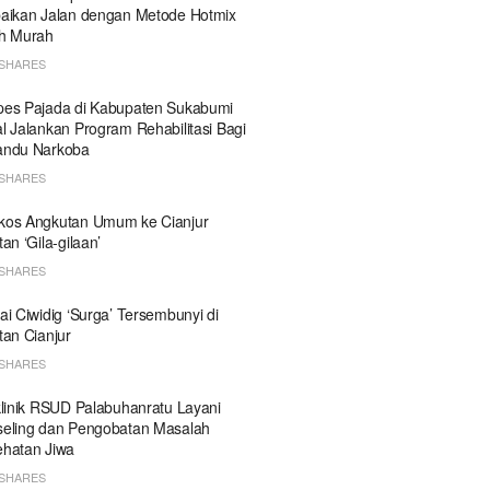
aikan Jalan dengan Metode Hotmix
h Murah
SHARES
es Pajada di Kabupaten Sukabumi
l Jalankan Program Rehabilitasi Bagi
andu Narkoba
SHARES
kos Angkutan Umum ke Cianjur
tan ‘Gila-gilaan’
SHARES
ai Ciwidig ‘Surga’ Tersembunyi di
tan Cianjur
SHARES
klinik RSUD Palabuhanratu Layani
eling dan Pengobatan Masalah
hatan Jiwa
SHARES