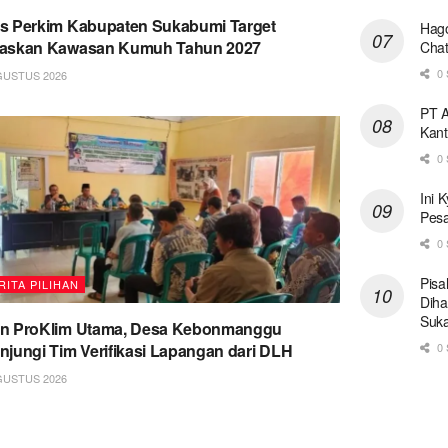
s Perkim Kabupaten Sukabumi Target
Hago
taskan Kawasan Kumuh Tahun 2027
Chat
0 
GUSTUS 2026
PT A
Kant
0 
Ini 
Pesa
0 
Pisa
RITA PILIHAN
Diha
Suk
on ProKlim Utama, Desa Kebonmanggu
0 
njungi Tim Verifikasi Lapangan dari DLH
GUSTUS 2026