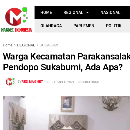
HOME
REGIONAL
NASIONAL
OLAHRAGA
PARLEMEN
POLITIK
Home
REGIONAL
SUKABUMI
Warga Kecamatan Parakansalak
Pendopo Sukabumi, Ada Apa?
BY
RED MAGNET
8 SEPTEMBER 2021
IN
SUKABUMI