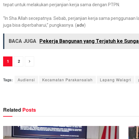
tepat untuk melakukan perjanjian kerja sama dengan PTPN.
“In Sha Allah secepatnya. Sebab, perjanjian kerja sama penggunaan l
juga bisa diperbaharui,” pungkasnya. (
adv
)
BACA JUGA
Pekerja Bangunan yang Terjatuh ke Sung
1
2
Tags:
Audiensi
Kecamatan Parakansalah
Lapang Walagri
Related
Posts