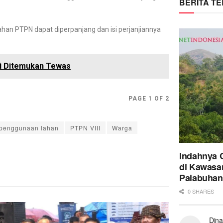
BERITA T
ahan PTPN dapat diperpanjang dan isi perjanjiannya
ai Ditemukan Tewas
PAGE 1 OF 2
penggunaan lahan
PTPN VIII
Warga
Indahnya 
di Kawasa
Palabuhan
0 SHARES
Dina