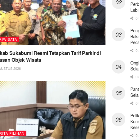
Perb
Lebi
0 
Ponp
Baka
RIWISATA
Pec
0 
ab Sukabumi Resmi Tetapkan Tarif Parkir di
san Objek Wisata
Ong
Sela
GUSTUS 2026
0 
Pant
Sela
0 
Poli
Kons
Kese
RITA PILIHAN
0 