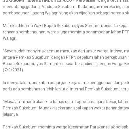
SUKABUMI
|
MAGNETINDONESIA.CO
– Perwakilan warga Kecamatan
mendatangi gedung Pendopo Sukabumi. Kedatangan mereka ingin ber
pembangunan Lapang Walagri yang akan dijadikan sebagai sarana ola
Mereka diterima Wakil Bupati Sukabumi, Iyos Somantri, beserta kepal
rencana pembangunan, warga juga meminta penambahan lahan PTPN 
Walagri.
“Saya sudah menyimak semua masukan dari unsur warga. Intinya, me
antara Pemkab Sukabumi dengan PTPN sebelum lahan perkebunan itu
Bupati Sukabumi, Iyos Somantri, seusai beraudiensi dengan warga 
(7/9/2021).
Ia menyatakan, perikatan perjanjian kerja sama penggunaan dan per
perlu ada pembahasan lebih lanjut di internal Pemkab Sukabumi, teru
“Masalah ini nanti akan kita bahas dulu. Tapi secara garis besar, lah
Pemkab Sukabumi. Mungkin sekarang soal kapan waktu penandatangana
jelasnya.
Pemkab Sukabumi meminta warga Kecamatan Parakansalak bersab