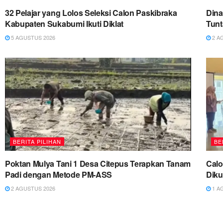
32 Pelajar yang Lolos Seleksi Calon Paskibraka
Dina
Kabupaten Sukabumi Ikuti Diklat
Tun
5 AGUSTUS 2026
2 A
BERITA PILIHAN
BE
Poktan Mulya Tani 1 Desa Citepus Terapkan Tanam
Cal
Padi dengan Metode PM-ASS
Diku
2 AGUSTUS 2026
1 A