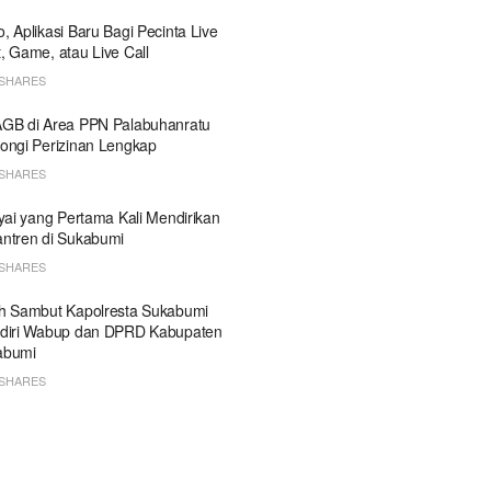
, Aplikasi Baru Bagi Pecinta Live
, Game, atau Live Call
SHARES
GB di Area PPN Palabuhanratu
ongi Perizinan Lengkap
SHARES
Kyai yang Pertama Kali Mendirikan
ntren di Sukabumi
SHARES
h Sambut Kapolresta Sukabumi
diri Wabup dan DPRD Kabupaten
abumi
SHARES