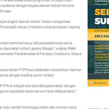
 Parakansalak didampingi unsur Forkopimcam
audiensi dengan kepala daerah terkait rencana
h raga.
a perangkat daerah terkait. Selain melaporkan
menjadi seluas 2 hektare untuk perluasan Lapang
reka meminta harus ada perjanjian kerja sama
 digunakan untuk Lapang Walagri,” ungkap Wakil
Kecamatan Parakansalak di Pendopo Sukabumi, Selasa
luasan lahan PTPN bisa dilakukan secepatnya. Namun
tama dengan leading sector terkait.
an PTPN di wilayah kita bisa dikerjasamakan dengan
n perjanjian kerja sama ini bisa dilaksanakan,”
ar dulu sambil menunggu waktu dan momen yang