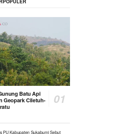
ERPOPULER
Gunung Batu Api
n Geopark Ciletuh-
ratu
s PU Kabupaten Sukabumi Sebut