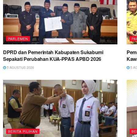
PARLEMEN
PA
DPRD dan Pemerintah Kabupaten Sukabumi
Pemk
Sepakati Perubahan KUA-PPAS APBD 2026
Kawa
5 AGUSTUS 2026
5 A
BERITA PILIHAN
BE