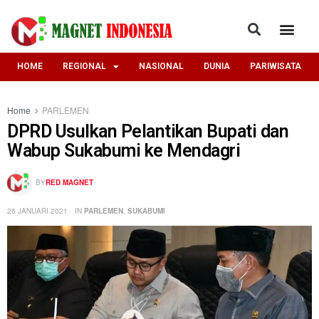
HOME
REGIONAL
NASIONAL
DUNIA
PARIWISATA
Home
PARLEMEN
DPRD Usulkan Pelantikan Bupati dan
Wabup Sukabumi ke Mendagri
BY
RED MAGNET
26 JANUARI 2021
IN
PARLEMEN
,
SUKABUMI