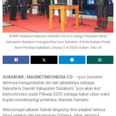
BUPATI Sukabumi Marwan melantik Zainul S sebagai Penjabat Sekda
Kabupaten Sukabumi menggantikan Iyos Somantri, di Bale Budaya Pudak
Arum Pendopo Sukabumi, Selasa (1/9/2020) malam. Foto: Ist
SUKABUMI
|
MAGNETINDONESIA.CO
– Iyos Somantri
akhirnya mengundurkan diri dari jabatannya sebagai
Sekretaris Daerah Kabupaten Sukabumi. Iyos akan ikut
berkontestasi pada Pilkada 2020 sebagai bakal calon wakil
bupati mendampingi petahana, Marwan Hamami.
Kekosongan jabatan Sekda langsung diisi pejabat lainnya.
Hasil seleksi dan persetujuan Gubenur Jabar, akhirnya