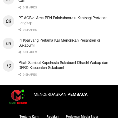
Call
0 SHARES
PT AGB di Area PPN Palabuhanratu Kantongi Perizinan
Lengkap
0 SHARES
Ini Kyai yang Pertama Kali Mendirikan Pesantren di
Sukabumi
0 SHARES
Pisah Sambut Kapolresta Sukabumi Dihadiri Wabup dan
DPRD Kabupaten Sukabumi
0 SHARES
MENCERDASKAN
PEMBACA
Tentang Kami
Redaksi
Pedoman Media Siber