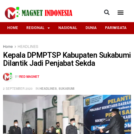
HOME
REGIONAL
NASIONAL
DUNIA
PARIWISATA
Home
HEADLINES
Kepala DPMPTSP Kabupaten Sukabumi
Dilantik Jadi Penjabat Sekda
BY
RED MAGNET
2 SEPTEMBER 2020
IN
HEADLINES
,
SUKABUMI