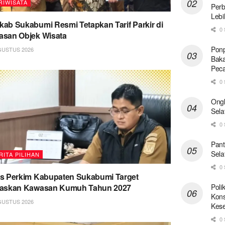
RIWISATA
Perb
Lebi
ab Sukabumi Resmi Tetapkan Tarif Parkir di
0 
san Objek Wisata
Ponp
GUSTUS 2026
Baka
Pec
0 
Ong
Sela
0 
Pant
Sela
RITA PILIHAN
0 
s Perkim Kabupaten Sukabumi Target
Poli
taskan Kawasan Kumuh Tahun 2027
Kons
GUSTUS 2026
Kese
0 