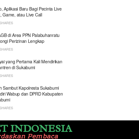
, Aplikasi Baru Bagi Pecinta Live
, Game, atau Live Call
SHARES
GB di Area PPN Palabuhanratu
ongi Perizinan Lengkap
SHARES
Kyai yang Pertama Kali Mendirikan
ntren di Sukabumi
SHARES
h Sambut Kapolresta Sukabumi
diri Wabup dan DPRD Kabupaten
abumi
SHARES
T INDONESIA
rdaskan Pembaca