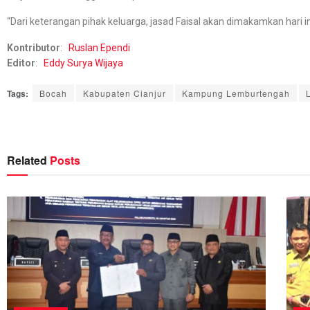
“Dari keterangan pihak keluarga, jasad Faisal akan dimakamkan hari in
Kontributor
:
Ruslan Ependi
Editor
:
Eddy Surya Wijaya
Tags:
Bocah
Kabupaten Cianjur
Kampung Lemburtengah
Related
Posts