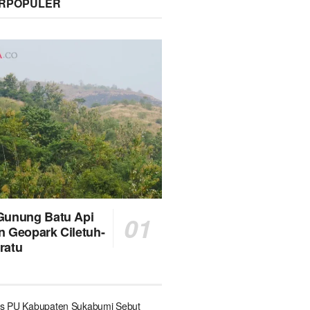
ERPOPULER
Gunung Batu Api
n Geopark Ciletuh-
ratu
s PU Kabupaten Sukabumi Sebut