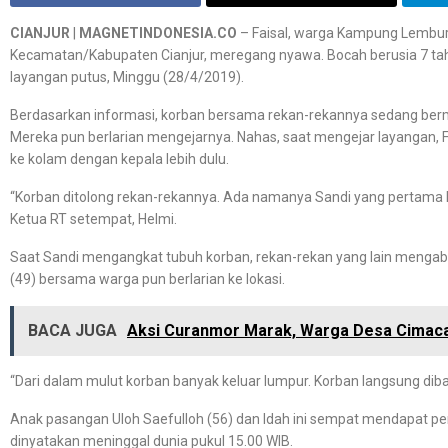
CIANJUR
|
MAGNETINDONESIA.CO
– Faisal, warga Kampung Lembur
Kecamatan/Kabupaten Cianjur, meregang nyawa. Bocah berusia 7 tah
layangan putus, Minggu (28/4/2019).
Berdasarkan informasi, korban bersama rekan-rekannya sedang bermai
Mereka pun berlarian mengejarnya. Nahas, saat mengejar layangan, Fa
ke kolam dengan kepala lebih dulu.
“Korban ditolong rekan-rekannya. Ada namanya Sandi yang pertama k
Ketua RT setempat, Helmi.
Saat Sandi mengangkat tubuh korban, rekan-rekan yang lain mengaba
(49) bersama warga pun berlarian ke lokasi.
BACA JUGA
Aksi Curanmor Marak, Warga Desa Cimac
“Dari dalam mulut korban banyak keluar lumpur. Korban langsung diba
Anak pasangan Uloh Saefulloh (56) dan Idah ini sempat mendapat pen
dinyatakan meninggal dunia pukul 15.00 WIB.