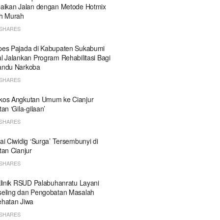
aikan Jalan dengan Metode Hotmix
h Murah
SHARES
es Pajada di Kabupaten Sukabumi
l Jalankan Program Rehabilitasi Bagi
andu Narkoba
SHARES
kos Angkutan Umum ke Cianjur
tan ‘Gila-gilaan’
SHARES
ai Ciwidig ‘Surga’ Tersembunyi di
tan Cianjur
SHARES
klinik RSUD Palabuhanratu Layani
eling dan Pengobatan Masalah
hatan Jiwa
SHARES