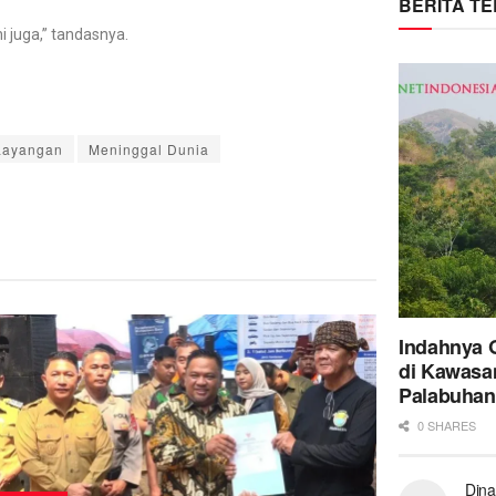
BERITA T
i juga,” tandasnya.
Layangan
Meninggal Dunia
Indahnya 
di Kawasa
Palabuhan
0 SHARES
Dina