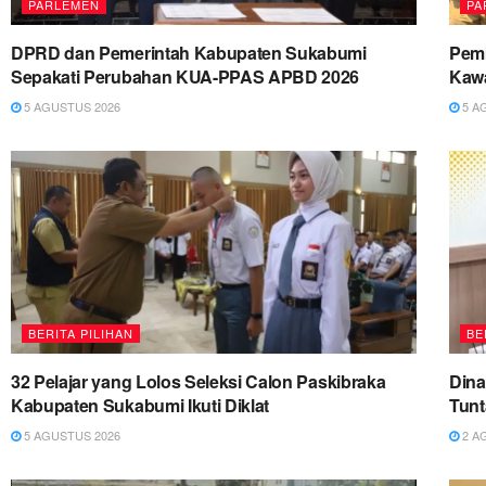
PARLEMEN
PA
DPRD dan Pemerintah Kabupaten Sukabumi
Pemk
Sepakati Perubahan KUA-PPAS APBD 2026
Kawa
5 AGUSTUS 2026
5 A
BERITA PILIHAN
BE
32 Pelajar yang Lolos Seleksi Calon Paskibraka
Dina
Kabupaten Sukabumi Ikuti Diklat
Tun
5 AGUSTUS 2026
2 A