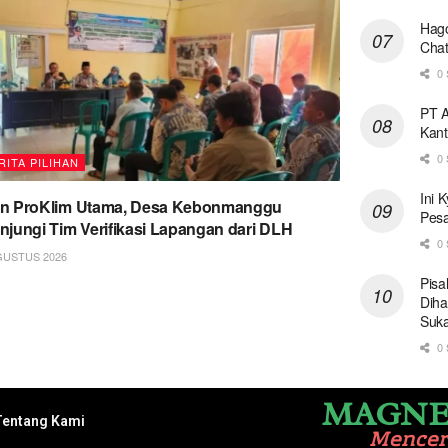
Hago
Chat
0 
PT A
Kant
0 
RITA PILIHAN
Ini 
on ProKlim Utama, Desa Kebonmanggu
Pesa
njungi Tim Verifikasi Lapangan dari DLH
0 
GUSTUS 2026
Pisa
Diha
Suk
0 
MAGNE
Tentang Kami
Mence