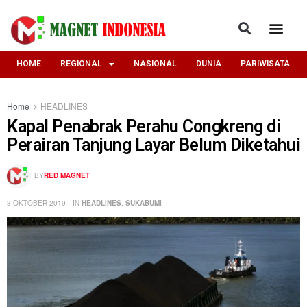
HOME
REGIONAL
NASIONAL
DUNIA
PARIWISATA
Home
HEADLINES
Kapal Penabrak Perahu Congkreng di
Perairan Tanjung Layar Belum Diketahui
BY
RED MAGNET
3 OKTOBER 2019
IN
HEADLINES
,
SUKABUMI