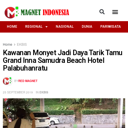
HOME
REGIONAL
NASIONAL
DUNIA
PARIWISATA
Home
EKBIS
Kawanan Monyet Jadi Daya Tarik Tamu
Grand Inna Samudra Beach Hotel
Palabuhanratu
BY
RED MAGNET
25 SEPTEMBER 2019
IN
EKBIS