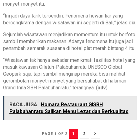
monyet-monyet itu.
“Ini jadi daya tarik tersendiri. Fenomena hewan liar yang
bercengkrama dengan wisatawan ini seperti di Bali,” jelas dia.
Sejumlah wisatawan menjadikan momentum itu untuk berfoto
sambil memberikan makanan. Adanya fenomena itu juga jadi
penambah semarak suasana di hotel plat merah bintang 4 itu.
“Wisatawan tak hanya sekadar menikmati fasilitas hotel yang
masuk kawasan Ciletuh-Palabuhanratu UNESCO Global
Geopark saja, tapi sambil menginap mereka bisa melihat
gerombolan monyet-monyet yang bersahabat di halaman
Grand Inna SBH Palabuhanratu,” terangnya. (
adv
)
BACA JUGA
Homara Restaurant GISBH
Palabuhanratu Sajikan Menu Lezat dan Berkualitas
1
2
PAGE 1 OF 2