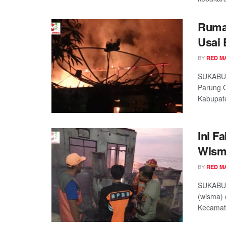
Rumah
Usai 
BY
RED M
SUKABUM
Parung 
Kabupate
Ini F
Wisma
BY
RED M
SUKABUM
(wisma) 
Kecamat