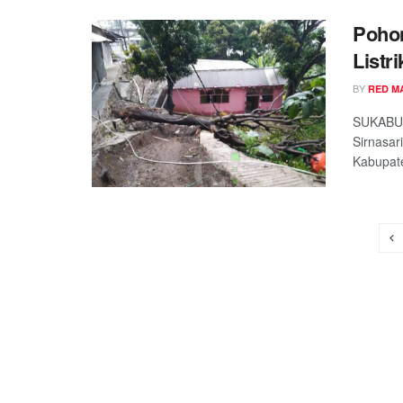
Poho
Listri
BY
RED M
SUKABUM
Sirnasa
Kabupate