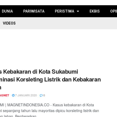
DUNIA
PARIWISATA
PERISTIWA
EKBIS
OPI
VIDEOS
 Kebakaran di Kota Sukabumi
inasi Korsleting Listrik dan Kebakaran
n
7 JANUARI 2020
AGNET
0
I | MAGNETINDONESIA.CO - Kasus kebakaran di Kota
 sepanjang tahun lalu mayoritas dipicu korsleting listrik dan
n lahan. Berdasarkan ...