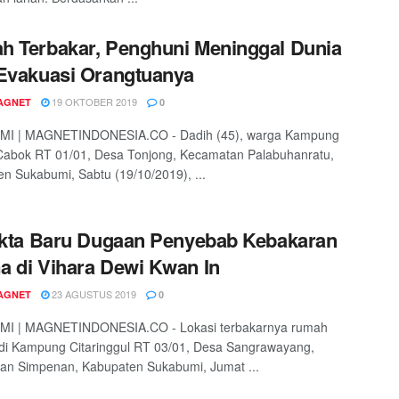
 Terbakar, Penghuni Meninggal Dunia
Evakuasi Orangtuanya
19 OKTOBER 2019
AGNET
0
I | MAGNETINDONESIA.CO - Dadih (45), warga Kampung
Cabok RT 01/01, Desa Tonjong, Kecamatan Palabuhanratu,
n Sukabumi, Sabtu (19/10/2019), ...
akta Baru Dugaan Penyebab Kebakaran
 di Vihara Dewi Kwan In
23 AGUSTUS 2019
AGNET
0
I | MAGNETINDONESIA.CO - Lokasi terbakarnya rumah
di Kampung Citaringgul RT 03/01, Desa Sangrawayang,
an Simpenan, Kabupaten Sukabumi, Jumat ...