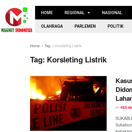
HOME
REGIONAL
NASIONAL
OLAHRAGA
PARLEMEN
POLITIK
Home
Tag
Korsleting Listrik
Tag:
Korsleting Listrik
Kasus
Didom
Laha
BY
RED M
SUKABUM
Sukabumi
kebakara